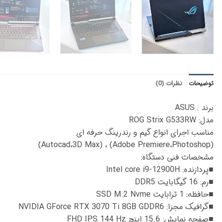
توضیحات
نظرات (0)
برند : ASUS
مدل: ROG Strix G533RW
مناسب اجرای انواع گیم و رندرینگ حرفه ای
(Adobe Premiere،Photoshop) ، (Autocad،3D Max)
مشخصات فنی دستگاه:
■پردازنده: Intel core i9-12900H
■رم: 16 گیگابایت DDR5
■حافظه: 1 ترابایت SSD M.2 Nvme
■گرافیک مجزا: NVIDIA GForce RTX 3070 Ti 8GB GDDR6
■صفحه نمایش: 15.6 اینچ FHD IPS 144 Hz