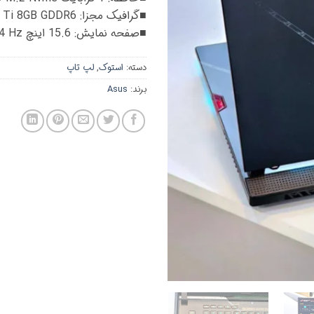
■گرافیک مجزا: NVIDIA GForce RTX 3070 Ti 8GB GDDR6
■صفحه نمایش: 15.6 اینچ FHD IPS 144 Hz
دسته:
استوک
,
لپ تاپ
برند:
Asus