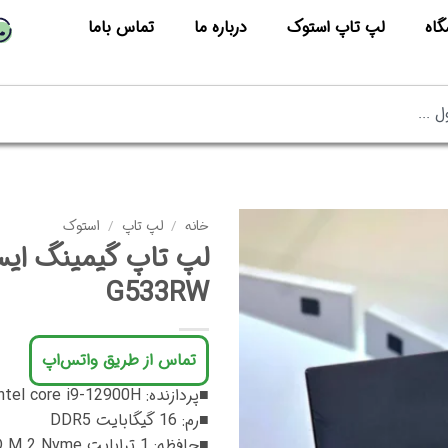
گاه
لپ تاپ استوک
درباره ما
تماس باما
خانه
/
لپ تاپ
/
استوک
G533RW
تماس از طریق واتس‌اپ
■پردازنده: Intel core i9-12900H
■رم: 16 گیگابایت DDR5
■حافظه: 1 ترابایت SSD M.2 Nvme