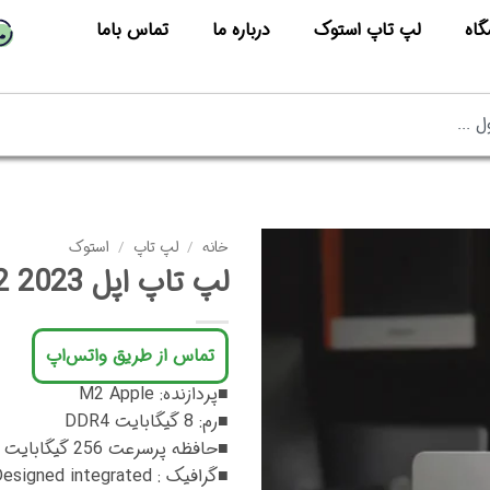
گاه
لپ تاپ استوک
درباره ما
تماس باما
خانه
/
لپ تاپ
/
استوک
لپ تاپ اپل MacBook Air M2 2023
تماس از طریق واتس‌اپ
■پردازنده: M2 Apple
■رم: 8 گیگابایت DDR4
■حافظه پرسرعت 256 گیگابایت
■گرافیک : Designed integrated