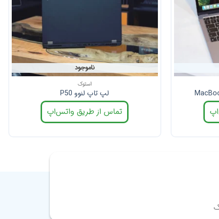
ناموجود
استوک
لپ تاپ لنوو P50
اپ
تماس از طریق واتس‌اپ
ک