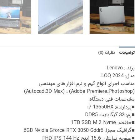
توضیحات
نظرات (0)
برند : Lenovo
مدل: LOQ 2024
مناسب اجرای انواع گیم و نرم افزار های مهندسی
(Adobe Premiere،Photoshop) ، (Autocad،3D Max)
مشخصات فنی دستگاه:
■پردازنده: i7 13650HX
■رم: 32 گیگابایت DDR5
■حافظه: 1TB SSD M.2 Nvme
■گرافیک مجزا: 6GB Nvidia Gforce RTX 3050 Gddr6
■صفحه نمایش: 15.6 اینچ FHD IPS 144 Hz