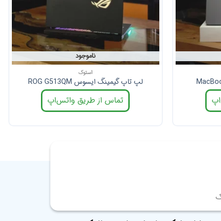
ناموجود
استوک
لپ تاپ گیمینگ ایسوس ROG G513QM
اپ
تماس از طریق واتس‌اپ
ک