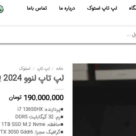
گاه
لپ تاپ استوک
درباره ما
تماس باما
خانه
/
لپ تاپ
/
استوک
لپ تاپ لنوو LOQ 2024
190.000.000
تومان
■پردازنده: i7 13650HX
■رم: 32 گیگابایت DDR5
■حافظه: 1TB SSD M.2 Nvme
■گرافیک مجزا: 6GB Nvidia Gforce RTX 3050 Gddr6