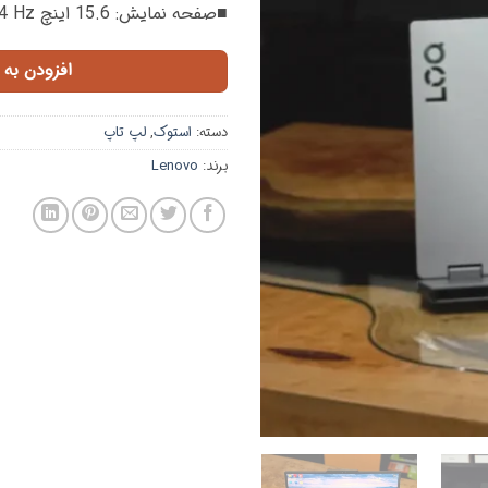
■صفحه نمایش: 15.6 اینچ FHD IPS 144 Hz
افزودن به 
دسته:
استوک
,
لپ تاپ
برند:
Lenovo