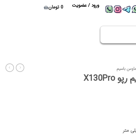
ورود / عضویت
0
تومان
اوس باسیم
X130Pro