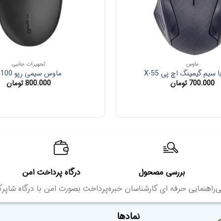
ماوس
تجهیزات جانبی
سیم گیمینگ اچ پی X-55
ماوس سیمی رپو N100
700.000
تومان
800.000
تومان
بررسی مصحول
درگاه پرداخت امن
ی
راهنمایی حرفه ای کارشناسان خبره
پرداخت بصورت امن با درگاه شاپر
نمادها