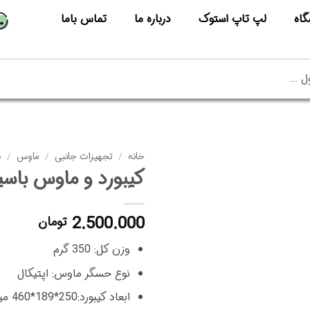
گاه
لپ تاپ استوک
درباره ما
تماس باما
خانه
/
تجهیزات جانبی
/
ماوس
/
م
کیبورد و ماوس باسیم رپو 
2.500.000
تومان
وزن کل: 350 گرم
نوع حسگر ماوس: اپتیکال
ابعاد کیبورد:250*189*460 میلی متر