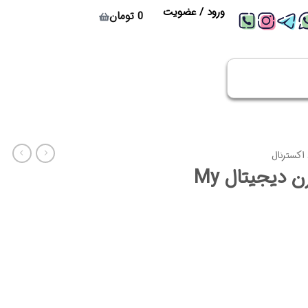
ورود / عضویت
0
تومان
 اکسترنال
هارد اکسترنال وسترن دیجیتال My