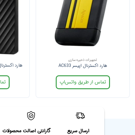
تجهیزات ذخیره سازی
هارد اکسترنال اپیسر AC633
تماس از طریق واتس‌اپ
تما
ارسال سریع
گارانتی اصالت محصولات