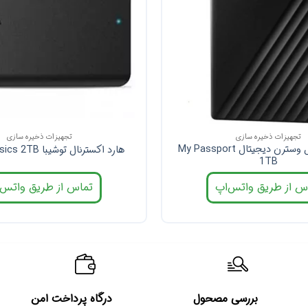
تجهیزات ذخیره سازی
تجهیزات ذخیره سازی
هارد اکسترنال وسترن دیجیتال My Passport
هارد اکسترنال توشیبا Canvio Basics 2TB
1TB
س از طریق واتس‌اپ
تماس از طریق واتس‌
بررسی مصحول
درگاه پرداخت امن