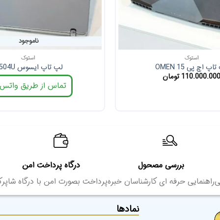
ناموجود
استوک
استوک
اپ اچ پی OMEN 15
لپ تاپ ایسوس Q504U
110.000.00
تومان
تماس از طریق واتس‌
بررسی مصحول
درگاه پرداخت امن
ی
راهنمایی حرفه ای کارشناسان خبره
پرداخت بصورت امن با درگاه شاپر
نمادها