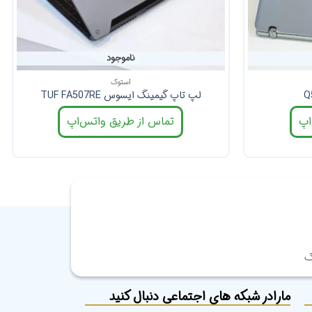
ناموجود
استوک
لپ تاپ گیمینگ ایسوس TUF FA507RE
اپ
تماس از طریق واتس‌اپ
ک
مارادر شبکه های اجتماعی دنبال کنید