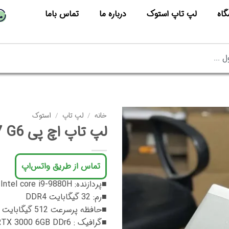
گاه
لپ تاپ استوک
درباره ما
تماس باما
خانه
/
لپ تاپ
/
استوک
لپ تاپ اچ پی Zbook 17 G6
تماس از طریق واتس‌اپ
■پردازنده: Intel core i9-9880H
■رم: 32 گیگابایت DDR4
■حافظه پرسرعت 512 گیگابایت SSD M.2 Nvme
■گرافیک : NVIDIA Gforce RTX 3000 6GB DDr6