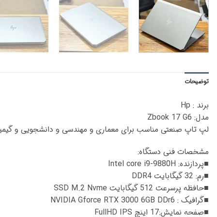
توضیحات
برند : Hp
مدل: Zbook 17 G6
لپ تاپ صنعتی مناسب برای معماری و مهندسی و دانشجویی و گیمی
مشخصات فنی دستگاه:
■پردازنده: Intel core i9-9880H
■رم: 32 گیگابایت DDR4
■حافظه پرسرعت 512 گیگابایت SSD M.2 Nvme
■گرافیک : NVIDIA Gforce RTX 3000 6GB DDr6
■صفحه نمایش:17 اینچ FullHD IPS