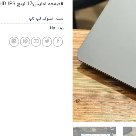
■صفحه نمایش:17 اینچ FullHD IPS
دسته:
استوک
,
لپ تاپ
برند:
Hp